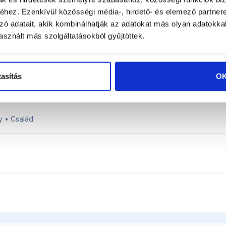
Egyetlen vihar alatt több ezer autó sérül meg.
hez. Ezenkívül közösségi média-, hirdető- és elemező partner
zó adatait, akik kombinálhatják az adatokat más olyan adatokka
sznált más szolgáltatásokból gyűjtöttek.
tasítás
O
ly • Család