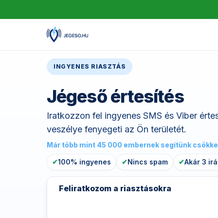
INGYENES RIASZTÁS
Jégeső értesítés
Iratkozzon fel ingyenes SMS és Viber értes
veszélye fenyegeti az Ön területét.
Már több mint 45 000 embernek segítünk csökken
✔
100% ingyenes
✔
Nincs spam
✔
Akár 3 ir
Feliratkozom a riasztásokra