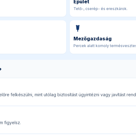
Épület
Tető-, cserép- és ereszkárok.
Mezőgazdaság
Percek alatt komoly termésveszte
?
őre felkészülni, mint utólag biztosítást ügyintézni vagy javítást rend
m figyelsz.