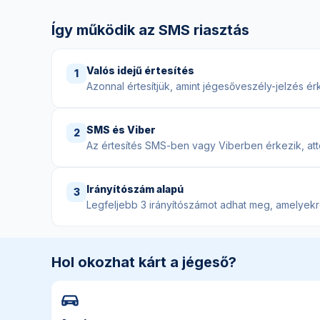
Így működik az SMS riasztás
Valós idejű értesítés
1
Azonnal értesítjük, amint jégesőveszély-jelzés ér
SMS és Viber
2
Az értesítés SMS-ben vagy Viberben érkezik, attó
Irányítószám alapú
3
Legfeljebb 3 irányítószámot adhat meg, amelyekre
Hol okozhat kárt a jégeső?