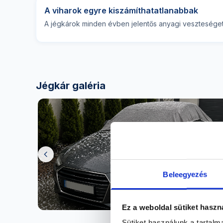
A viharok egyre kiszámíthatatlanabbak
A jégkárok minden évben jelentős anyagi vesztesége
Jégkár galéria
Beleegyezés
Ez a weboldal sütiket haszn
Sütiket használunk a tartal