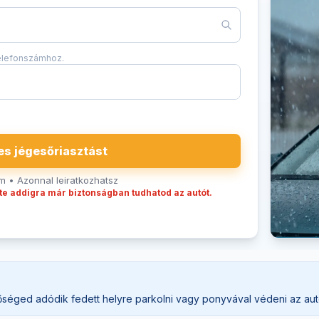
telefonszámhoz.
es jégesőriasztást
 • Azonnal leiratkozhatsz
 te addigra már biztonságban tudhatod az autót.
séged adódik fedett helyre parkolni vagy ponyvával védeni az autó