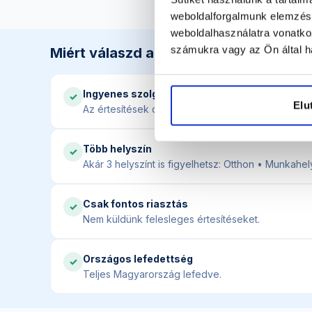
weboldalforgalmunk elemzésé
weboldalhasználatra vonatko
számukra vagy az Ön által ha
Miért válaszd a Jégeső.hu-t?
Ingyenes szolgáltatás
✓
Elu
Az értesítések díjmentesek.
Több helyszín
✓
Akár 3 helyszínt is figyelhetsz: Otthon • Munkahe
Csak fontos riasztás
✓
Nem küldünk felesleges értesítéseket.
Országos lefedettség
✓
Teljes Magyarország lefedve.