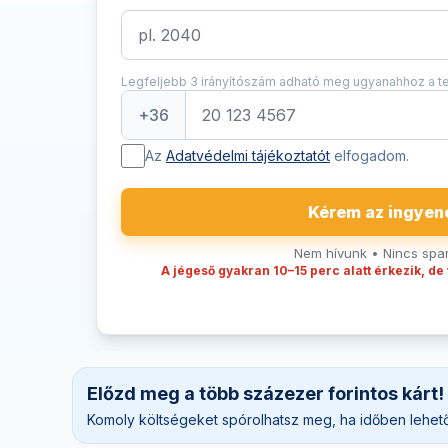
Legfeljebb 3 irányítószám adható meg ugyanahhoz a 
+36
Az
Adatvédelmi tájékoztatót
elfogadom.
Kérem az ingyen
Nem hívunk • Nincs spam
A jégeső gyakran 10–15 perc alatt érkezik, de
Előzd meg a több százezer forintos kárt!
Komoly költségeket spórolhatsz meg, ha időben lehető