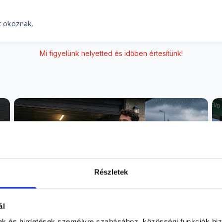
t okoznak.
Mi figyelünk helyetted és időben értesítünk!
Részletek
ál
mak és hirdetések személyre szabásához, közösségi funkciók biz