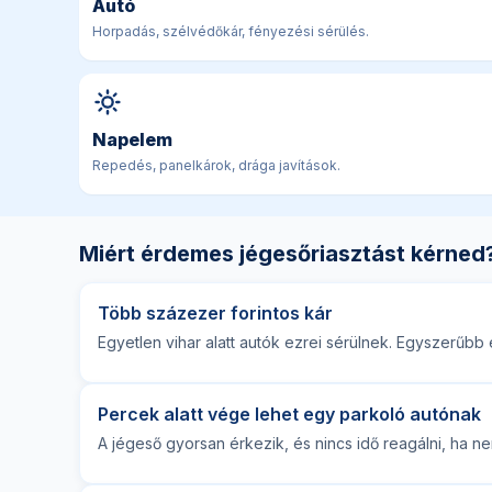
Autó
Horpadás, szélvédőkár, fényezési sérülés.
Napelem
Repedés, panelkárok, drága javítások.
Miért érdemes jégesőriasztást kérned
Több százezer forintos kár
Egyetlen vihar alatt autók ezrei sérülnek. Egyszerűbb el
Percek alatt vége lehet egy parkoló autónak
A jégeső gyorsan érkezik, és nincs idő reagálni, ha ne