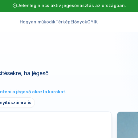
Jelenleg nincs aktív jégesőriasztás az országban.
Hogyan működik
Térkép
Előnyök
GYIK
ítésekre, ha jégeső
teni a jégeső okozta károkat.
ányítószámra is